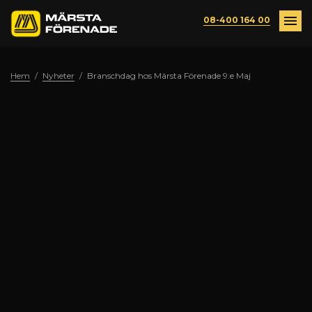
Märsta
Ring:
Växla
Växla
08-400 164 00
Förenade
meny
meny
Hem
/
Nyheter
/
Branschdag hos Märsta Förenade 9:e Maj