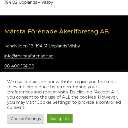
194 02 Upplands – Väsby
Märsta Förenade Åkeriföretag AB
Kanalvägen 18, 194 61 Upplands Väsby
info@marstaforenade.se
08-400 164 00
06:00 – 16:30
We use cookies on our website to give you the most
relevant experience by remembering your
preferences and repeat visits. By clicking “Accept All”,
Hem
Om oss
you consent to the use of ALL the cookies. However,
Tjänster
Nyheter
you may visit "Cookie Settings" to provide a controlled
consent.
Material
Kontor & anläggningar
Cookie Settings
Accept All
Hållbarhet
Kontakt
Hämta fakturaunderlag
Daglig egenkontroll