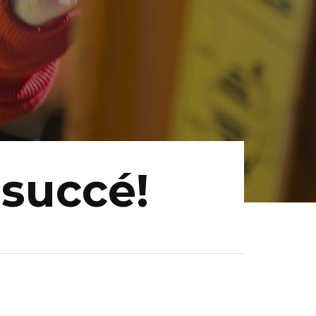
 succé!