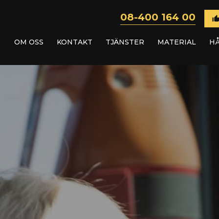
Ring:
08-400 164 00
OM OSS
KONTAKT
TJÄNSTER
MATERIAL
H