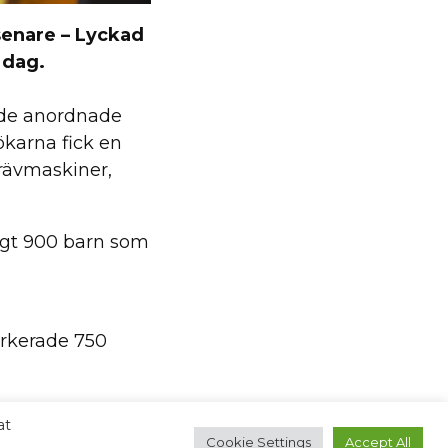
senare – Lyckad
 dag.
ade anordnade
ökarna fick en
grävmaskiner,
gt 900 barn som
parkerade 750
nblandade. Tack
at
gheten att ge
Cookie Settings
Accept All