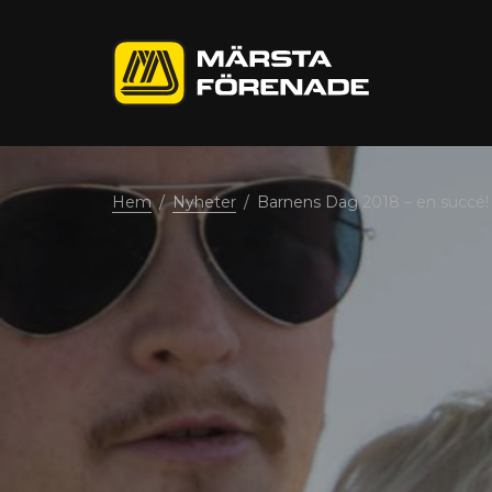
Märsta
Förenade
Hem
/
Nyheter
/
Barnens Dag 2018 – en succé!