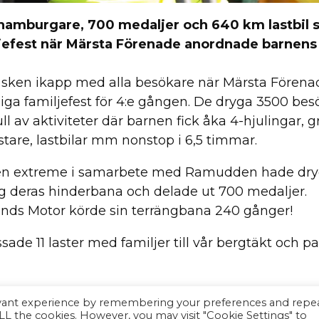
hamburgare, 700 medaljer och 640 km lastbil 
jefest när Märsta Förenade anordnade barnens
 sken ikapp med alla besökare när Märsta Fören
liga familjefest för 4:e gången. De dryga 3500 bes
ll av aktiviteter där barnen fick åka 4-hjulingar, 
stare, lastbilar mm nonstop i 6,5 timmar.
n extreme i samarbete med Ramudden hade dry
g deras hinderbana och delade ut 700 medaljer.
nds Motor körde sin terrängbana 240 gånger!
sade 11 laster med familjer till vår bergtäkt och 
Märsta Förenade vill rikta ett stort tack till alla i
evant experience by remembering your preferences and repe
r och våra besökare fick vi ytterligare ett år möjli
 ALL the cookies. However, you may visit "Cookie Settings" to