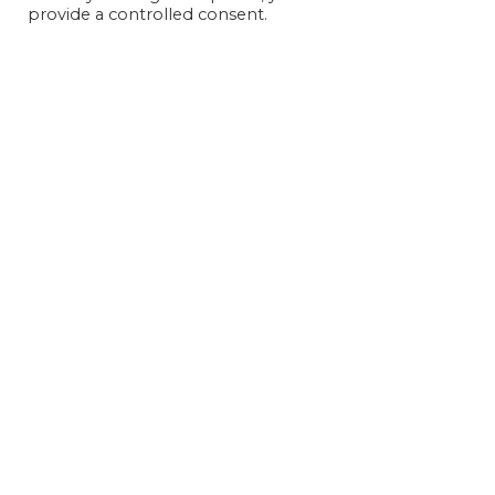
provide a controlled consent.
barn 
vår v
Här ä
Märsta Förenade Åkerifö
Kanalvägen 18, 194 61 Upplands Väsby
info@marstaforenade.se