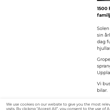
1500 
famil
Solen
sin år
dag fu
hjulla
Grope
spran
Uppla
Vi bus
bilar.
Vi på 
We use cookies on our website to give you the most rel
vare e
visits. By clicking “Accept All”, you consent to the use of