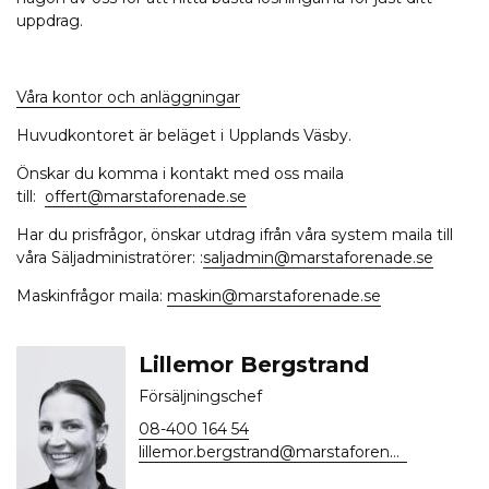
uppdrag.
Våra kontor och anläggningar
Huvudkontoret är beläget i Upplands Väsby.
Önskar du komma i kontakt med oss maila
till:
offert@marstaforenade.se
Har du prisfrågor, önskar utdrag ifrån våra system maila till
våra Säljadministratörer: :
saljadmin@marstaforenade.se
Maskinfrågor maila:
maskin@marstaforenade.se
Lillemor Bergstrand
Försäljningschef
08-400 164 54
lillemor.bergstrand@marstaforenade.se