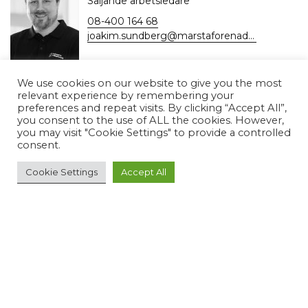
Säljande arbetsledare
08-400 164 68
joakim.sundberg@marstaforenade.se
We use cookies on our website to give you the most
relevant experience by remembering your
Lars Hagfält
preferences and repeat visits. By clicking “Accept All”,
you consent to the use of ALL the cookies. However,
Säljande Arbetsledare
you may visit "Cookie Settings" to provide a controlled
08-400 164 58
consent.
lars.hagfalt@marstaforenade.se
Cookie Settings
Accept All
Hämta fakturaunderlag
Daglig egenkontroll
Jan Forsberg
Säljande Arbetsledare
08-400 164 61
jan.forsberg@marstaforenade.se