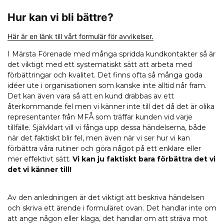
Hur kan vi bli bättre?
Här är en länk till vårt formulär för avvikelser.
I Märsta Förenade med många spridda kundkontakter så är
det viktigt med ett systematiskt sätt att arbeta med
förbättringar och kvalitet. Det finns ofta så många goda
idéer ute i organisationen som kanske inte alltid når fram.
Det kan även vara så att en kund drabbas av ett
återkommande fel men vi känner inte till det då det är olika
representanter från MFÅ som träffar kunden vid varje
tillfälle. Självklart vill vi fånga upp dessa händelserna, både
när det faktiskt blir fel, men även när vi ser hur vi kan
förbättra våra rutiner och göra något på ett enklare eller
mer effektivt sätt.
Vi kan ju faktiskt bara förbättra det vi
det vi känner till!
Av den anledningen är det viktigt att beskriva händelsen
och skriva ett ärende i formuläret ovan. Det handlar inte om
att ange någon eller klaga, det handlar om att sträva mot