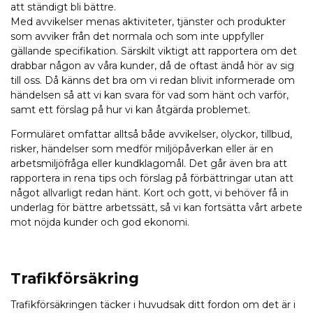
att ständigt bli bättre.
Med avvikelser menas aktiviteter, tjänster och produkter
som avviker från det normala och som inte uppfyller
gällande specifikation. Särskilt viktigt att rapportera om det
drabbar någon av våra kunder, då de oftast ändå hör av sig
till oss. Då känns det bra om vi redan blivit informerade om
händelsen så att vi kan svara för vad som hänt och varför,
samt ett förslag på hur vi kan åtgärda problemet.
Formuläret omfattar alltså både avvikelser, olyckor, tillbud,
risker, händelser som medför miljöpåverkan eller är en
arbetsmiljöfråga eller kundklagomål. Det går även bra att
rapportera in rena tips och förslag på förbättringar utan att
något allvarligt redan hänt. Kort och gott, vi behöver få in
underlag för bättre arbetssätt, så vi kan fortsätta vårt arbete
mot nöjda kunder och god ekonomi.
Trafikförsäkring
Trafikförsäkringen täcker i huvudsak ditt fordon om det är i