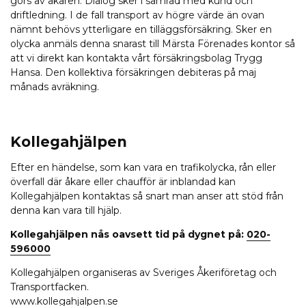
görs av åkaren. Dialog sker i samråd med kund och
driftledning. I de fall transport av högre värde än ovan
nämnt behövs ytterligare en tilläggsförsäkring. Sker en
olycka anmäls denna snarast till Märsta Förenades kontor så
att vi direkt kan kontakta vårt försäkringsbolag Trygg
Hansa. Den kollektiva försäkringen debiteras på maj
månads avräkning.
Kollegahjälpen
Efter en händelse, som kan vara en trafikolycka, rån eller
överfall där åkare eller chaufför är inblandad kan
Kollegahjälpen kontaktas så snart man anser att stöd från
denna kan vara till hjälp.
Kollegahjälpen nås oavsett tid på dygnet på:
020-
596000
Kollegahjälpen organiseras av Sveriges Åkeriföretag och
Transportfacken.
www.kollegahjalpen.se