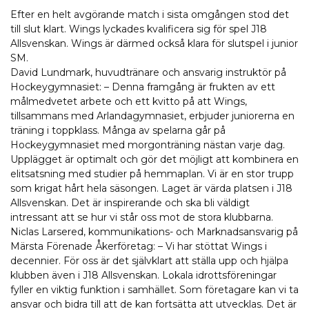
Efter en helt avgörande match i sista omgången stod det
till slut klart. Wings lyckades kvalificera sig för spel J18
Allsvenskan. Wings är därmed också klara för slutspel i junior
SM.
David Lundmark, huvudtränare och ansvarig instruktör på
Hockeygymnasiet: – Denna framgång är frukten av ett
målmedvetet arbete och ett kvitto på att Wings,
tillsammans med Arlandagymnasiet, erbjuder juniorerna en
träning i toppklass. Många av spelarna går på
Hockeygymnasiet med morgonträning nästan varje dag.
Upplägget är optimalt och gör det möjligt att kombinera en
elitsatsning med studier på hemmaplan. Vi är en stor trupp
som krigat hårt hela säsongen. Laget är värda platsen i J18
Allsvenskan. Det är inspirerande och ska bli väldigt
intressant att se hur vi står oss mot de stora klubbarna.
Niclas Larsered, kommunikations- och Marknadsansvarig på
Märsta Förenade Åkerföretag: – Vi har stöttat Wings i
decennier. För oss är det självklart att ställa upp och hjälpa
klubben även i J18 Allsvenskan. Lokala idrottsföreningar
fyller en viktig funktion i samhället. Som företagare kan vi ta
ansvar och bidra till att de kan fortsätta att utvecklas. Det är