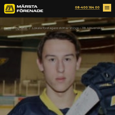
Märsta
Ring:
Växla
Växla
08-400 164 00
Förenade
meny
meny
Hem
/
Nyheter
/
Lokala företagare stöttar Wings i J18 Allsvenskan